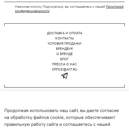
Нажимая кнопку Подписаться, вы соглашаетесь с нашей
Политикой
конфиденциальности
ДОСТАВКА И ОПЛАТА
КОНТАКТЫ
УСЛОВИЯ ПРОДАЖИ
БРЕНДБУК
О БРЕНДЕ
БЛОГ
ПРЕССА О НАС
OFFICE@A17.RU
Политика конфиденциальности
Публичная оферта
Продолжая использовать наш сайт, вы даете согласие
A17, 2026
на обработку файлов cookie, которые обеспечивают
правильную работу сайта и соглашаетесь с нашей
ООО "ФРОНТРОУ БЮРО" ИНН 7840079680 КПП 784201001 ОГРН