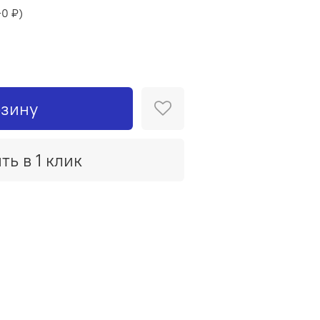
+
0 ₽
)
рзину
ть в 1 клик