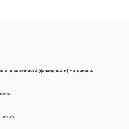
е и пластичности (флюидности) материала.
амида.
 нитей.