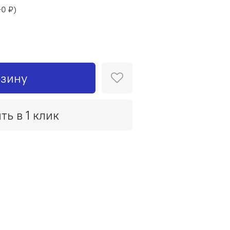
+
0 ₽
)
рзину
ть в 1 клик