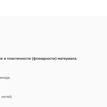
е и пластичности (флюидности) материала.
амида.
 нитей.